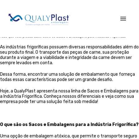
Tudo que você precisa saber sobre os Sacos e Embalagens para Indústrias Frigoríficas
Início
As indústrias frigoríficas possuem diversas responsabilidades além do
seu produto final. O transporte das peças de carne, sua proteção
Quem Somos
durante a viagem e a viabilidade e integridade da carne devem ser
Produtos
sempre levados em conta.
Serviços
Dessa forma, encontrar uma solução de embalamento que forneça
Blog
todas essas características pode ser um grande desafio.
Fale Conosco
Hoje, a QualyPlast apresenta nossa linha de Sacos e Embalagens para
vendas@qualyplastembalagens.com.br
a Indústria Frigorífica. Conheça nossos diferenciais e veja como sua
empresa pode ter uma solução feita sob medida!
+55 (19) 3406-6407
Rua do Eletricista, 320, Distrito Industrial Werner Plaas - Americana/SP
O que são os
Sacos e Embalagens para a Indústria Frigorífica?
Uma opção de embalagem atóxica, que permite o transporte seguro