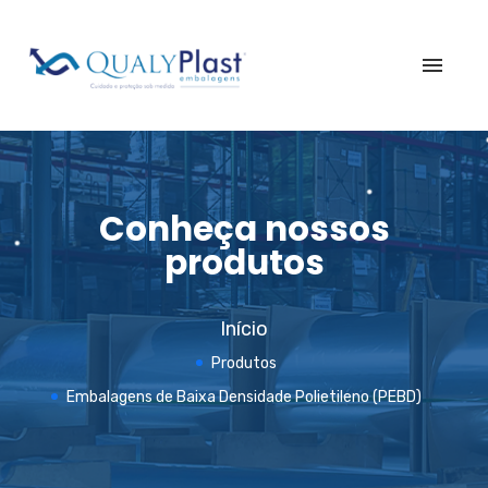
Início
Quem Somos
Conheça nossos
Produtos
produtos
Serviços
Blog
Fale Conosco
Início
vendas@qualyplastembalagens.com.br
+55 (19) 3406-6407
Produtos
Rua do Eletricista, 320, Distrito Industrial Werner Plaas - Americana/SP
Embalagens de Baixa Densidade Polietileno (PEBD)